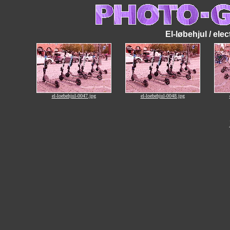
El-løbehjul / elec
el-loebehjul-0047.jpg
el-loebehjul-0048.jpg