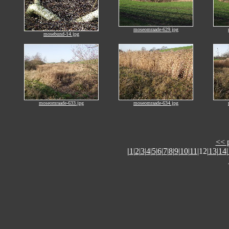
moseomraade-629.jpg
mosebund-14.jpg
moseomraade-633.jpg
moseomraade-634.jpg
<< 
|
1
|
2
|
3
|
4
|
5
|
6
|
7
|
8
|
9
|
10
|
11
|12|
13
|
14
|