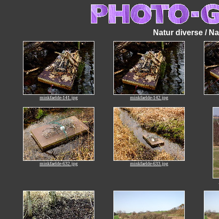
Natur diverse / Na
minkfaelde-141.jpg
minkfaelde-142.jpg
minkfaelde-632.jpg
minkfaelde-633.jpg