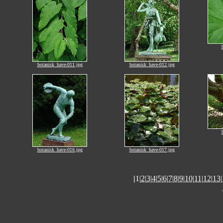
botanisk_have-011.jpg
botanisk_have-012.jpg
botanisk_have-016.jpg
botanisk_have-017.jpg
|
1|
2
|
3
|
4
|
5
|
6
|
7
|
8
|
9
|
10
|
11
|
12
|
13
|