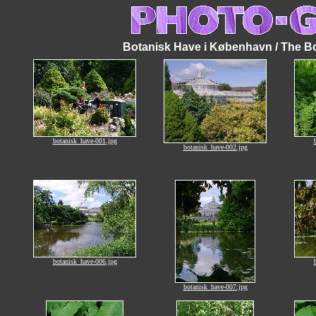
Botanisk Have i København / The Bo
botanisk_have-001.jpg
botanisk_have-002.jpg
botanisk_have-006.jpg
botanisk_have-007.jpg