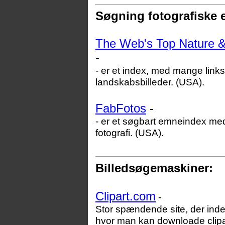
Søgning fotografiske 
The Web's Top Nature 
-
- er et index, med mange links 
landskabsbilleder. (USA).
FabFotos
-
- er et søgbart emneindex me
fotografi. (USA).
Billedsøgemaskiner:
Clipart.com
-
Stor spændende site, der inde
hvor man kan downloade clipart