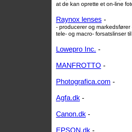
at de kan oprette et on-line fo
Raynox lenses
-
- producerer og markedsfører 
tele- og macro- forsatslinser t
Lowepro Inc.
-
MANFROTTO
-
Photografica.com
-
Agfa.dk
-
Canon.dk
-
EPSON.dk
-