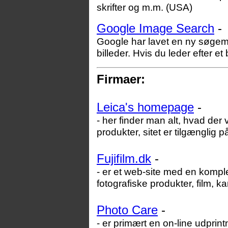
skrifter og m.m. (USA)
Google Image Search
-
Google har lavet en ny søgem
billeder. Hvis du leder efter et
Firmaer:
Leica's homepage
-
- her finder man alt, hvad der
produkter, sitet er tilgænglig 
Fujifilm.dk
-
- er et web-site med en komplet
fotografiske produkter, film, k
Photo Care
-
- er primært en on-line udprin