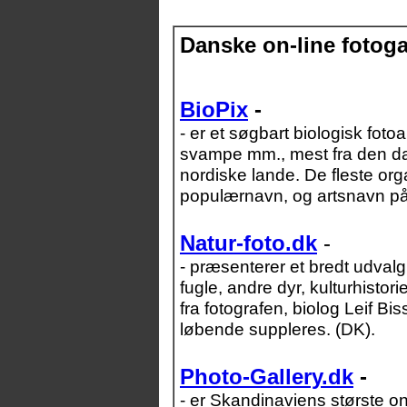
Danske on-line fotogal
BioPix
-
- er et søgbart biologisk fotoa
svampe mm., mest fra den da
nordiske lande. De fleste or
populærnavn, og artsnavn på 
Natur-foto.dk
-
- præsenterer et bredt udvalg
fugle, andre dyr, kulturhistor
fra fotografen, biolog Leif B
løbende suppleres. (DK).
Photo-Gallery.dk
-
- er Skandinaviens største on-