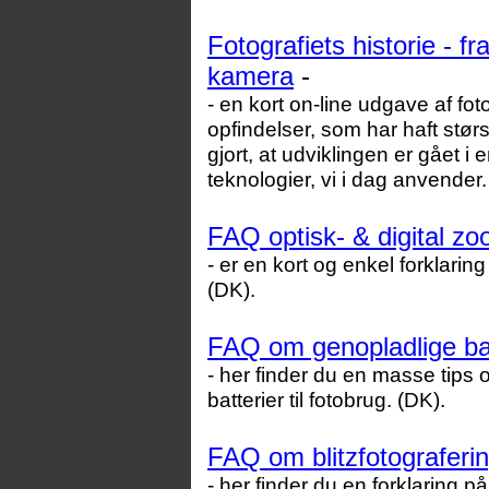
Fotografiets historie - fr
kamera
-
- en kort on-line udgave af fo
opfindelser, som har haft størs
gjort, at udviklingen er gået i 
teknologier, vi i dag anvender.
FAQ optisk- & digital zo
- er en kort og enkel forklarin
(DK).
FAQ om genopladlige bat
- her finder du en masse tips
batterier til fotobrug. (DK).
FAQ om blitzfotograferin
- her finder du en forklaring 