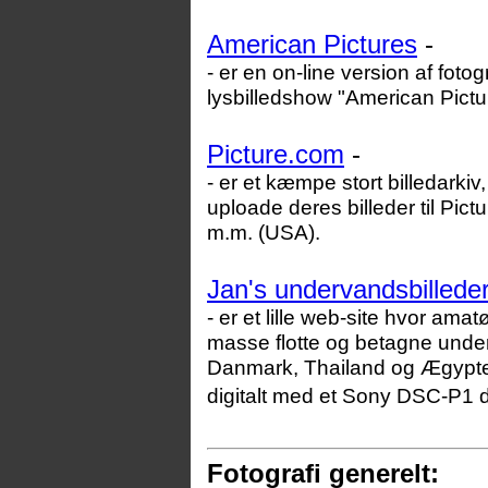
American Pictures
-
- er en on-line version af foto
lysbilledshow "American Pictur
Picture.com
-
- er et kæmpe stort billedarkiv
uploade deres billeder til Pic
m.m. (USA).
Jan's undervandsbilleder
- er et lille web-site hvor ama
masse flotte og betagne underv
Danmark, Thailand og Ægypten 
digitalt med et Sony DSC-P1 
Fotografi generelt: