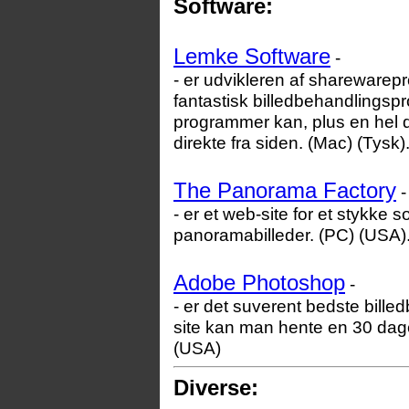
Software:
Lemke Software
-
- er udvikleren af sharewarep
fantastisk billedbehandlingspr
programmer kan, plus en hel
direkte fra siden. (Mac) (Tysk)
The Panorama Factory
-
- er et web-site for et stykke so
panoramabilleder. (PC) (USA)
Adobe Photoshop
-
- er det suverent bedste bil
site kan man hente en 30 dag
(USA)
Diverse: