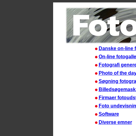
Danske on-line f
On-line fotogall
Fotografi genere
Photo of the day
Søgning fotogra
Billedsøgemask
Firmaer fotoudst
Foto undevisni
Software
Diverse emner