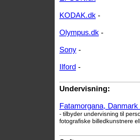
KODAK.dk
-
Olympus.dk
-
Sony
-
Ilford
-
Undervisning:
Fatamorgana, Danmark fo
- tilbyder undervisning til per
fotografiske billedkunstnere e