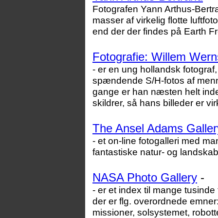
Fotografen Yann Arthus-Bertr
masser af virkelig flotte luftfo
end der der findes på Earth Fr
Fotografie: Willem Wer
- er en ung hollandsk fotograf,
spændende S/H-fotos af menn
gange er han næsten helt in
skildrer, så hans billeder er vi
The Ansel Adams Galler
- et on-line fotogalleri med 
fantastiske natur- og landskab
NASA Photo Gallery
-
- er et index til mange tusind
der er flg. overordnede emner:
missioner, solsystemet, robot