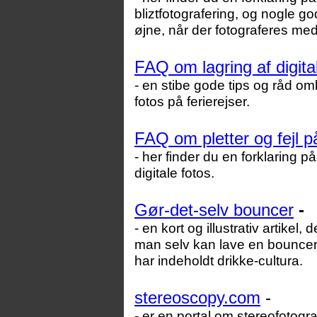
bliztfotografering, og nogle g
øjne, når der fotograferes med 
FAQ om lagring af digital
- en stibe gode tips og råd om
fotos på ferierejser.
FAQ om pletter og fejl på
- her finder du en forklaring p
digitale fotos.
Gør-det-selv bouncer
-
- en kort og illustrativ artikel
man selv kan lave en bouncer ti
har indeholdt drikke-cultura.
stereoscopy.com
-
- er en portal om stereofotogr