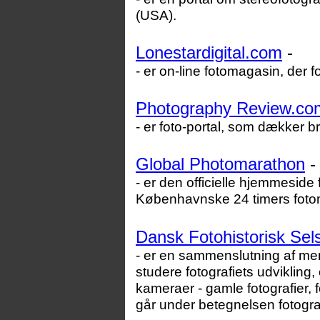
(USA).
Lonestardigital.com
-
- er on-line fotomagasin, der f
Photography Review.co
- er foto-portal, som dækker br
Global Photomarathon
-
- er den officielle hjemmeside 
Københavnske 24 timers fotom
Dansk Fotohistorisk Sel
- er en sammenslutning af me
studere fotografiets udvikling,
kameraer - gamle fotografier, fo
går under betegnelsen fotograf