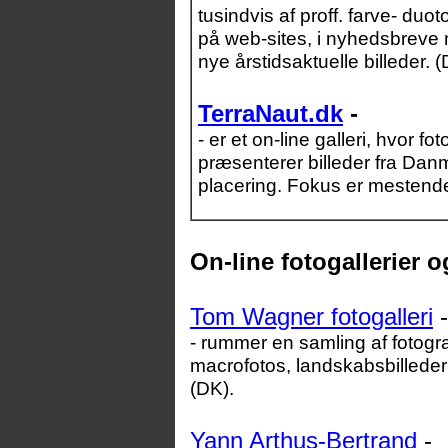
tusindvis af proff. farve- duot
på web-sites, i nyhedsbreve 
nye årstidsaktuelle billeder. (
TerraNaut.dk
-
- er et on-line galleri, hvor
præsenterer billeder fra Dan
placering. Fokus er mestendel
On-line fotogallerier o
Tom Wagner fotogalleri
-
- rummer en samling af fotogr
macrofotos, landskabsbilleder
(DK).
Yann Arthus-Bertrand
-