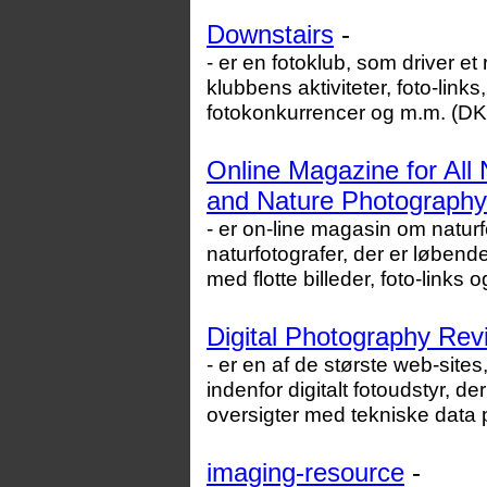
Downstairs
-
- er en fotoklub, som driver et
klubbens aktiviteter, foto-link
fotokonkurrencer og m.m. (DK
Online Magazine for All 
and Nature Photography 
- er on-line magasin om naturf
naturfotografer, der er løbend
med flotte billeder, foto-links
Digital Photography Rev
- er en af de største web-sites
indenfor digitalt fotoudstyr, d
oversigter med tekniske data p
imaging-resource
-